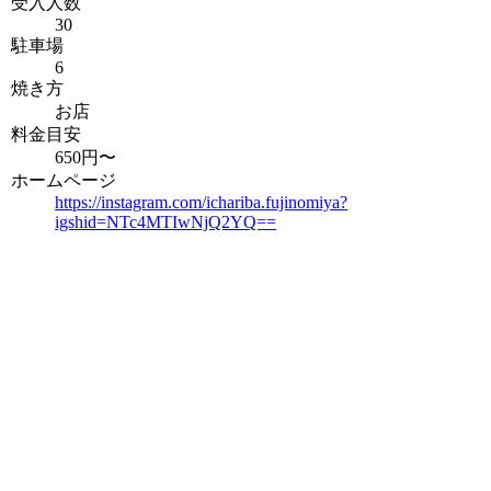
受入人数
30
駐車場
6
焼き方
お店
料金目安
650円〜
ホームページ
https://instagram.com/ichariba.fujinomiya?
igshid=NTc4MTIwNjQ2YQ==