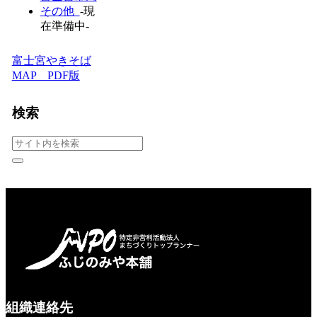
その他
-現
在準備中-
富士宮やきそば
MAP PDF版
検索
組織連絡先