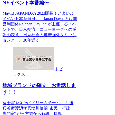
NYイベント本番編〜
May13 JAPANDAY2023開幕！いよいよ
イベント本番当日。「Japan Day」とは非
営利団体のJapan Day Inc.が主催するイベ
ントで、日米交流、ニューヨークへの感
謝の表意、日系社会の連帯強化をミッシ
ョンとし、30年近く...
トピ
ックス
地域ブランドの確立 お世話しま
す！！
富士宮やきそばドリームチーム！！ 渡
辺英彦渡辺孝秀塩川修治"市民・行政・
専門家"が三方麺から解説、指導！！