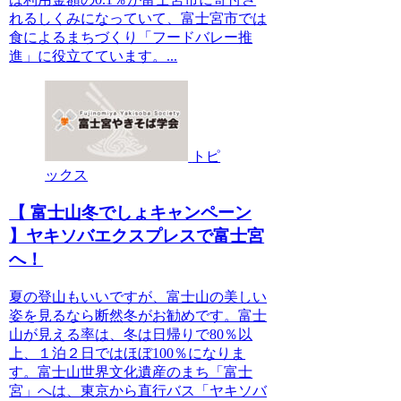
れるしくみになっていて、富士宮市では
食によるまちづくり「フードバレー推
進」に役立てています。...
トピ
ックス
【 富士山冬でしょキャンペーン
】ヤキソバエクスプレスで富士宮
へ！
夏の登山もいいですが、富士山の美しい
姿を見るなら断然冬がお勧めです。富士
山が見える率は、冬は日帰りで80％以
上、１泊２日ではほぼ100％になりま
す。富士山世界文化遺産のまち「富士
宮」へは、東京から直行バス「ヤキソバ