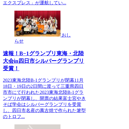
エクスプレス」が運航してい...
おし
らせ
速報！B−1グランプリ東海・北陸
大会in四日市シルバーグランプリ
受賞！
2023東海北陸B-1グランプリが閉幕11月
18日・19日の2日間に渡って三重県四日
市市にて行われた2023東海北陸B-1グラ
ンプリが閉幕し、開票の結果富士宮やき
そば学会はシルバーグランプリを受賞
し、四日市名産の萬古焼で作られた箸型
のトロフ...