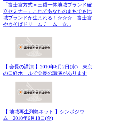
「富士宮方式＝三麺一体地域ブランド確
立セミナー」これであなたのまちでも地
域ブランドが生まれる！☆☆☆ 富士宮
やきそばドリームチーム ☆...
【 会長の講演 】2010年6月2日(水) 東京
の日経ホールで会長の講演があります
【 地域再生列島ネット 】シンポジウ
ム 2010年6月18日(金)