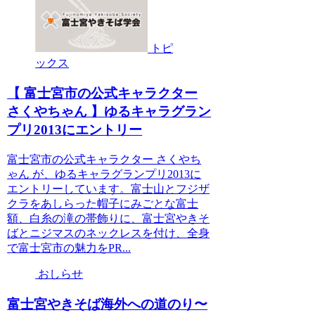
トピ
ックス
【 富士宮市の公式キャラクター
さくやちゃん 】ゆるキャラグラン
プリ2013にエントリー
富士宮市の公式キャラクター さくやち
ゃん が、ゆるキャラグランプリ2013に
エントリーしています。富士山とフジザ
クラをあしらった帽子にみごとな富士
額、白糸の滝の帯飾りに、富士宮やきそ
ばとニジマスのネックレスを付け、全身
で富士宮市の魅力をPR...
おしらせ
富士宮やきそば海外への道のり〜