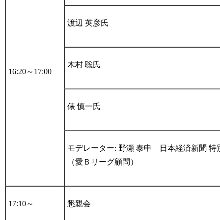
渡辺 英彦氏
木村 聡氏
16:20～17:00
俵 慎一氏
モデレーター: 野瀬 泰申 日本経済新聞 
（愛Ｂリーグ顧問）
17:10～
懇親会