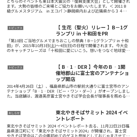
どちらのイベントも東日本大震災の「復興支援大会」として開催され
ます。大勢の皆様のご来場とご協力をお願いいたします。＜ 2011 B
級グルメスタジアム in エコパ ＞静岡県内および近隣県から３４の
ご当地グルメの団体がエコパスタジアム（静岡県...
【 生花（聖火）リレー 】B－1グ
トピックス
ランプリ in 十和田をPR
「第10回 ご当地グルメでまちおこしの祭典！B－1グランプリ in 十和
田」が、2015年10月3日(土)～4日(日)の日程で開催されます。今大会
のキャッチフレーズは「十和田に愛にいこう。想いをつなぐ地球愛
地域をつなぐ人間愛」です。その熱...
【 B‐1‐DER 】今年のＢ‐1開
トピックス
催地郡山に富士宮のアンテナショ
ップ開店
2014年4月26日（土）、福島県郡山市の駅前大通りに富士宮市のアン
テナショップ「B‐1‐DER（ビー・ワン・ダー）」がオープンしまし
た。当店舖は、渡邉英彦富士宮やきそば学会会長が理事長を務める一
般社団法人 富士宮市地域力再生総合研究機構が...
東北やきそばサミット 2024 イベ
おしらせ
ントレポート
東北やきそばサミット 2024 イベントレポート去る、11月22日23日福
島県浪江町にて「東北やきそばサミット2024」が開催され、富士宮
やきそば学会はこの企画初めてのゲスト参加としておじゃまさせてい