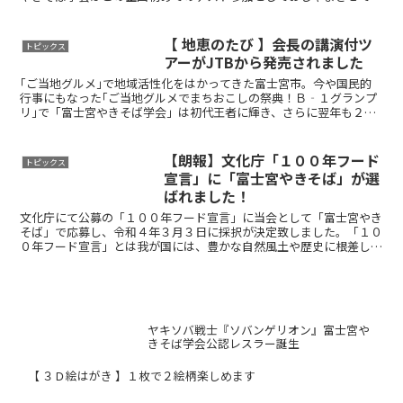
ただきました。今年は浪江町最大のおまつり...
【 地恵のたび 】会長の講演付ツ
トピックス
アーがJTBから発売されました
｢ご当地グルメ｣で地域活性化をはかってきた富士宮市。今や国民的
行事にもなった｢ご当地グルメでまちおこしの祭典！Ｂ‐１グランプ
リ｣で「富士宮やきそば学会」は初代王者に輝き、さらに翌年も２年
連続優勝しました。商標やネーミングの有効活用により、や...
【朗報】文化庁「１００年フード
トピックス
宣言」に「富士宮やきそば」が選
ばれました！
文化庁にて公募の「１００年フード宣言」に当会として「富士宮やき
そば」で応募し、令和４年３月３日に採択が決定致しました。「１０
０年フード宣言」とは我が国には、豊かな自然風土や歴史に根差した
多様な食文化が存在しており、文化庁では、その中で特に歴...
ヤキソバ戦士『ソバンゲリオン』富士宮や
きそば学会公認レスラー誕生
【 ３Ｄ絵はがき 】１枚で２絵柄楽しめます