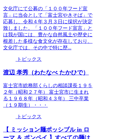
文化庁にて公募の「１００年フード宣
言」に当会として「富士宮やきそば」で
応募し、令和４年３月３日に採択が決定
致しました。「１００年フード宣言」と
は我が国には、豊かな自然風土や歴史に
根差した多様な食文化が存在しており、
文化庁では、その中で特に歴...
トピックス
渡辺 孝秀（わたなべ たかひで）
富士宮市総務部くらしの相談課長１９５
２年（昭和２７年） 富士宮市に生まれ
る１９６８年（昭和４３年） 三中卒業
（１９期生）・・・
トピックス
【 ミッション麺ポッシブル in ロ
ーマ ＆ ポンペイ 】すべての麺は