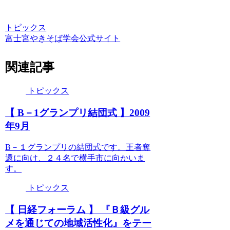
トピックス
富士宮やきそば学会公式サイト
関連記事
トピックス
【 B－1グランプリ結団式 】2009
年9月
B－１グランプリの結団式です。王者奪
還に向け、２４名で横手市に向かいま
す。
トピックス
【 日経フォーラム 】 『Ｂ級グル
メを通じての地域活性化』をテー