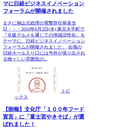
マに日経ビジネスイノベーション
フォーラムが開催されました
まさに鳩山元総理の電撃辞任発表当
日・・・2010年6月2日(水) 東京大手町で
『Ｂ級グルメを通じての地域活性化』を
テーマに、日経ビジネスイノベーション
フォーラムが開催されました。 会場の
日経ホール入り口には号外が張り出され
る物々しい雰囲気の...
トピ
ックス
【朗報】文化庁「１００年フード
宣言」に「富士宮やきそば」が選
ばれました！