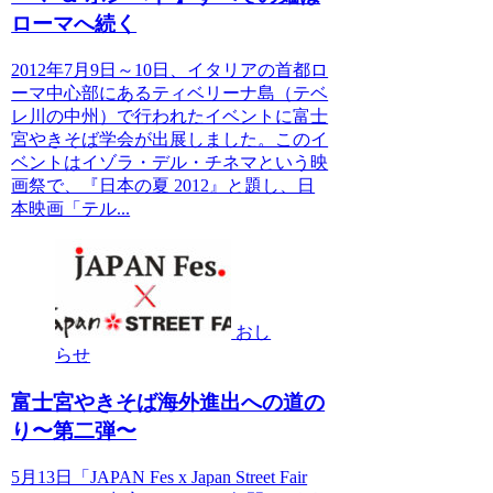
ローマへ続く
2012年7月9日～10日、イタリアの首都ロ
ーマ中心部にあるティベリーナ島（テベ
レ川の中州）で行われたイベントに富士
宮やきそば学会が出展しました。このイ
ベントはイゾラ・デル・チネマという映
画祭で、『日本の夏 2012』と題し、日
本映画「テル...
おし
らせ
富士宮やきそば海外進出への道の
り〜第二弾〜
5月13日「JAPAN Fes x Japan Street Fair