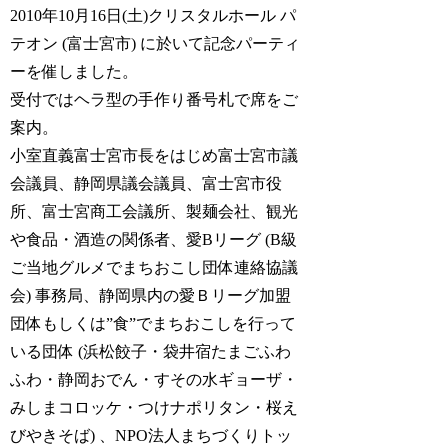
2010年10月16日(土)クリスタルホール パ
テオン (富士宮市) に於いて記念パーティ
ーを催しました。
受付ではヘラ型の手作り番号札で席をご
案内。
小室直義富士宮市長をはじめ富士宮市議
会議員、静岡県議会議員、富士宮市役
所、富士宮商工会議所、製麺会社、観光
や食品・酒造の関係者、愛Bリーグ (B級
ご当地グルメでまちおこし団体連絡協議
会) 事務局、静岡県内の愛Ｂリーグ加盟
団体もしくは”食”でまちおこしを行って
いる団体 (浜松餃子・袋井宿たまごふわ
ふわ・静岡おでん・すその水ギョーザ・
みしまコロッケ・つけナポリタン・桜え
びやきそば) 、NPO法人まちづくりトッ