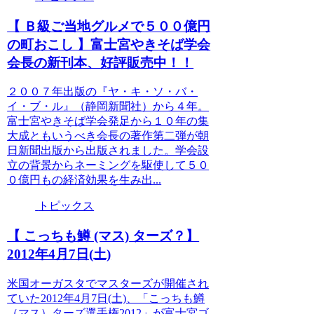
【 Ｂ級ご当地グルメで５００億円
の町おこし 】富士宮やきそば学会
会長の新刊本、好評販売中！！
２００７年出版の『ヤ・キ・ソ・バ・
イ・ブ・ル』（静岡新聞社）から４年。
富士宮やきそば学会発足から１０年の集
大成ともいうべき会長の著作第二弾が朝
日新聞出版から出版されました。学会設
立の背景からネーミングを駆使して５０
０億円もの経済効果を生み出...
トピックス
【 こっちも鱒 (マス) ターズ？】
2012年4月7日(土)
米国オーガスタでマスターズが開催され
ていた2012年4月7日(土)、「こっちも鱒
（マス）ターズ選手権2012」が富士宮ゴ