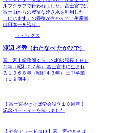
ルフクラブで行われました。富士宮では
富士山からの豊富な湧き水を利用した
「にじます」の養殖がさかんで、生産量
は日本一を誇り...
トピックス
渡辺 孝秀（わたなべ たかひで）
富士宮市総務部くらしの相談課長１９５
２年（昭和２７年） 富士宮市に生まれ
る１９６８年（昭和４３年） 三中卒業
（１９期生）・・・
【 富士宮やきそば学会設立１０周年 】
記念パーティーを催しました
【 外食アワード2010 】富士宮やきそば