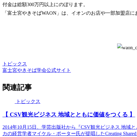
付金は総額300万円以上にのぼります。
「富士宮やきそばWAON」は、イオンのお店や一部加盟店に
トピックス
富士宮やきそば学会公式サイト
関連記事
トピックス
【 CSV観光ビジネス 地域とともに価値をつくる 】
2014年10月15日、学芸出版社から『CSV観光ビジネス 
カの経営学者マイケル・ポーター氏が提唱したCreating Share