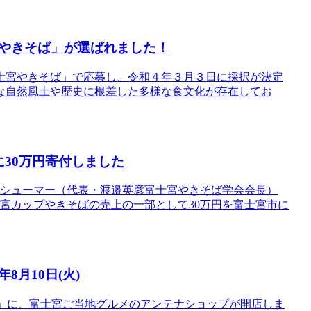
やきそば」が選ばれました！
士宮やきそば」で応募し、令和４年３月３日に採択が決定
な自然風土や歴史に根差した多様な食文化が存在してお
に30万円寄付しました
ロシューマー（代表・渡邉英彦富士宮やきそば学会会長）
富士宮カップやきそばの売上の一部として30万円を富士宮市に
8月10日(火)
横丁」に、富士宮ご当地グルメのアンテナショップが開店しま