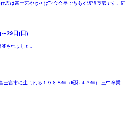
、代表は富士宮やきそば学会会長でもある渡邉英彦です。同
～29日(日)
が開催されました。
富士宮市に生まれる１９６８年（昭和４３年） 三中卒業