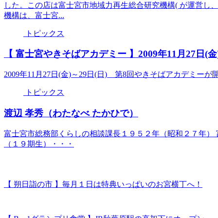
した。この店は富士宮市地域力再生総合研究機構( が運営し
機構は、富士宮...
トピックス
【 富士宮やきそばアカデミー 】2009年11月27日(金)
2009年11月27日(金)～29日(日) 第8回やきそばアカデミー
トピックス
渡辺 孝秀（わたなべ たかひで）
富士宮市総務部くらしの相談課長１９５２年（昭和２７年） 
（１９期生）・・・
【 朔日詣の市 】毎月１日は特典いっぱいのお宮横丁へ！