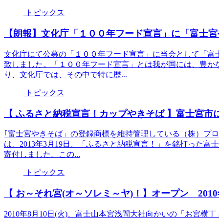
トピックス
【朗報】文化庁「１００年フード宣言」に「富士宮
文化庁にて公募の「１００年フード宣言」に当会として「富
致しました。「１００年フード宣言」とは我が国には、豊か
り、文化庁では、その中で特に歴...
トピックス
【 ふるさと納税宣言！カップやきそば 】富士宮市
｢富士宮やきそば」の登録商標を維持管理している（株）プ
は、2013年3月19日、「ふるさと納税宣言！」を銘打った
寄付しました。この...
トピックス
【 お～それ宮(オ～ソレミ～ヤ)！】オープン 2010年
2010年8月10日(火)、富士山本宮浅間大社向かいの「お宮