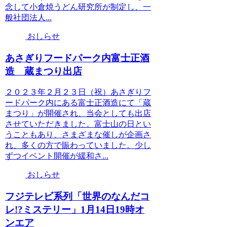
念して小倉焼うどん研究所が制定し、一
般社団法人...
おしらせ
あさぎりフードパーク内富士正酒
造 蔵まつり出店
２０２３年２月２３日（祝）あさぎりフ
ードパーク内にある富士正酒造にて「蔵
まつり」が開催され、当会としても出店
させていただきました。富士山の日とい
うこともあり、さまざまな催しが企画さ
れ、多くの方で賑わっていました。少し
ずつイベント開催が緩和さ...
おしらせ
フジテレビ系列「世界のなんだコ
レ!?ミステリー」1月14日19時オ
ンエア