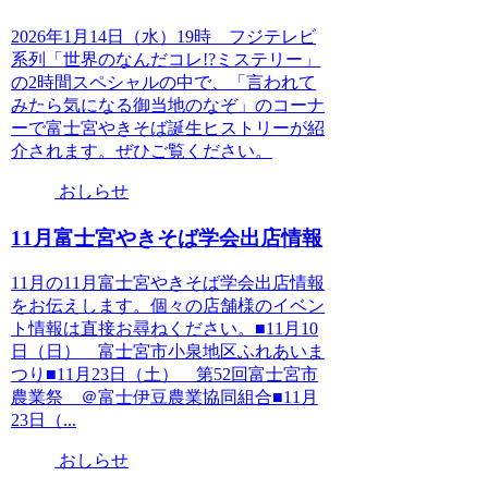
2026年1月14日（水）19時 フジテレビ
系列「世界のなんだコレ!?ミステリー」
の2時間スペシャルの中で、「言われて
みたら気になる御当地のなぞ」のコーナ
ーで富士宮やきそば誕生ヒストリーが紹
介されます。ぜひご覧ください。
おしらせ
11月富士宮やきそば学会出店情報
11月の11月富士宮やきそば学会出店情報
をお伝えします。個々の店舗様のイベン
ト情報は直接お尋ねください。■11月10
日（日） 富士宮市小泉地区ふれあいま
つり■11月23日（土） 第52回富士宮市
農業祭 ＠富士伊豆農業協同組合■11月
23日（...
おしらせ