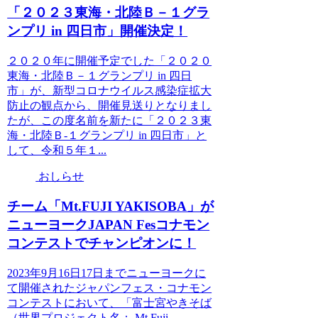
「２０２３東海・北陸Ｂ－１グラ
ンプリ in 四日市」開催決定！
２０２０年に開催予定でした「２０２０
東海・北陸Ｂ－１グランプリ in 四日
市」が、新型コロナウイルス感染症拡大
防止の観点から、開催見送りとなりまし
たが、この度名前を新たに「２０２３東
海・北陸Ｂ-１グランプリ in 四日市」と
して、令和５年１...
おしらせ
チーム「Mt.FUJI YAKISOBA」が
ニューヨークJAPAN Fesコナモン
コンテストでチャンピオンに！
2023年9月16日17日までニューヨークに
て開催されたジャパンフェス・コナモン
コンテストにおいて、「富士宮やきそば
（世界プロジェクト名： Mt.Fuji