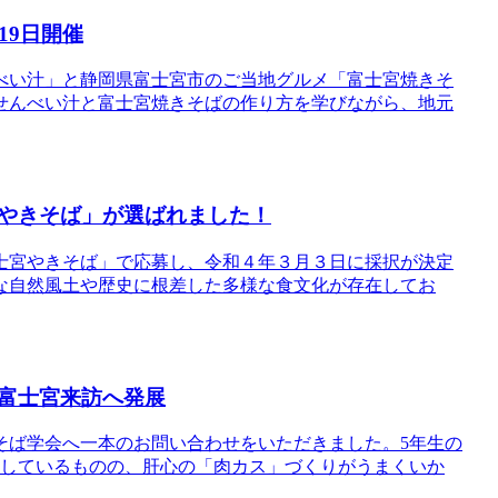
19日開催
べい汁」と静岡県富士宮市のご当地グルメ「富士宮焼きそ
せんべい汁と富士宮焼きそばの作り方を学びながら、地元
やきそば」が選ばれました！
士宮やきそば」で応募し、令和４年３月３日に採択が決定
な自然風土や歴史に根差した多様な食文化が存在してお
富士宮来訪へ発展
そば学会へ一本のお問い合わせをいただきました。5年生の
戦しているものの、肝心の「肉カス」づくりがうまくいか