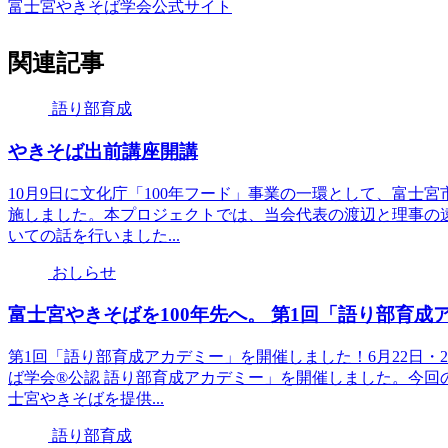
富士宮やきそば学会公式サイト
関連記事
語り部育成
やきそば出前講座開講
10月9日に文化庁「100年フード」事業の一環として、富士
施しました。本プロジェクトでは、当会代表の渡辺と理事の
いての話を行いました...
おしらせ
富士宮やきそばを100年先へ。 第1回「語り部育成
第1回「語り部育成アカデミー」を開催しました！6月22日・
ば学会®公認 語り部育成アカデミー」を開催しました。今回
士宮やきそばを提供...
語り部育成