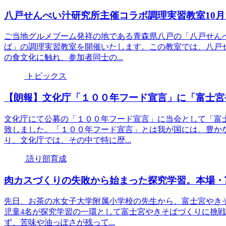
八戸せんべい汁研究所主催コラボ調理実習教室10月
ご当地グルメブーム発祥の地である青森県八戸の「八戸せん
ば」の調理実習教室を開催いたします。この教室では、八戸
の食文化に触れ、参加者同士の...
トピックス
【朗報】文化庁「１００年フード宣言」に「富士宮
文化庁にて公募の「１００年フード宣言」に当会として「富
致しました。「１００年フード宣言」とは我が国には、豊か
り、文化庁では、その中で特に歴...
語り部育成
肉カスづくりの失敗から始まった探究学習。本場・
先日、お茶の水女子大学附属小学校の先生から、富士宮やき
児童4名が探究学習の一環として富士宮やきそばづくりに挑
ず、苦味や油っぽさが残って...